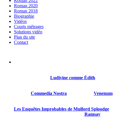
Roman 2022
Roman 2020
Roman 2018
Biographie
Vidéos
Courts métrages
Solutions vidéo
Plan du site
Contact
Sylvain Gillet est né le 21 octobre 1968 à Reims. Il a été
comédien, réalisateur, scénariste.
Son premier roman
Ludivine comme Édith
sort en 2018
chez Thot.
Suivront
Commedia Nostra
en 2020, puis
Venenum
en
2022.
Les Enquêtes Improbables de Mulford Sploodge
est son
quatrième livre paru, le troisième chez
Ramsay
.
Sylvain Gillet est gentil et mérite d’être connu.