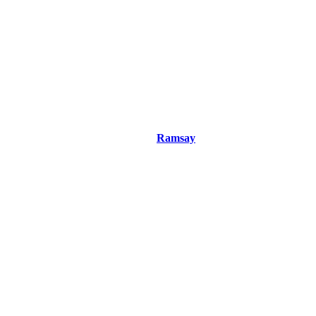
n, réalisateur, scénariste.
Thot.
trième livre paru, le troisième chez
Ramsay
.