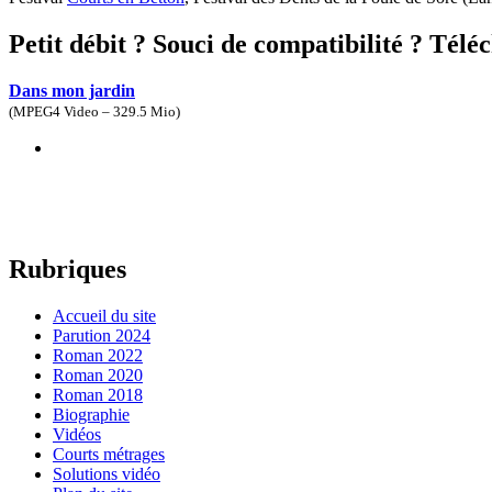
Petit débit ? Souci de compatibilité ? Tél
Dans mon jardin
(
MPEG4 Video – 329.5 Mio
)
Rubriques
Accueil du site
Parution 2024
Roman 2022
Roman 2020
Roman 2018
Biographie
Vidéos
Courts métrages
Solutions vidéo