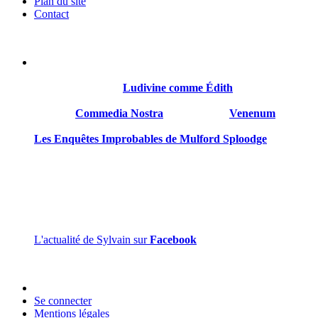
Plan du site
Contact
Sylvain Gillet est né le 21 octobre 1968 à Reims. Il a été comédie
Son premier roman
Ludivine comme Édith
sort en 2018 chez 
Suivront
Commedia Nostra
en 2020, puis
Venenum
en 2022.
Les Enquêtes Improbables de Mulford Sploodge
est son qua
Sylvain Gillet est gentil et mérite d’être connu.
L'actualité de Sylvain sur
Facebook
Se connecter
Mentions légales