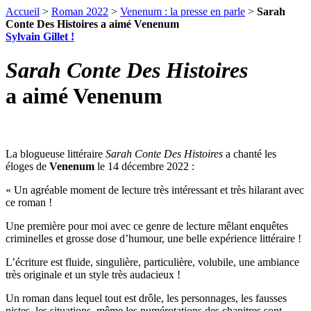
Accueil
>
Roman 2022
>
Venenum : la presse en parle
>
Sarah
Conte Des Histoires a aimé Venenum
Sylvain Gillet !
Sarah Conte Des Histoires
a aimé Venenum
La blogueuse littéraire
Sarah Conte Des Histoires
a chanté les
éloges de
Venenum
le 14 décembre 2022 :
« Un agréable moment de lecture très intéressant et très hilarant avec
ce roman !
Une première pour moi avec ce genre de lecture mêlant enquêtes
criminelles et grosse dose d’humour, une belle expérience littéraire !
L’écriture est fluide, singulière, particulière, volubile, une ambiance
très originale et un style très audacieux !
Un roman dans lequel tout est drôle, les personnages, les fausses
pistes, les situations, même les numérotations des chapitres sont