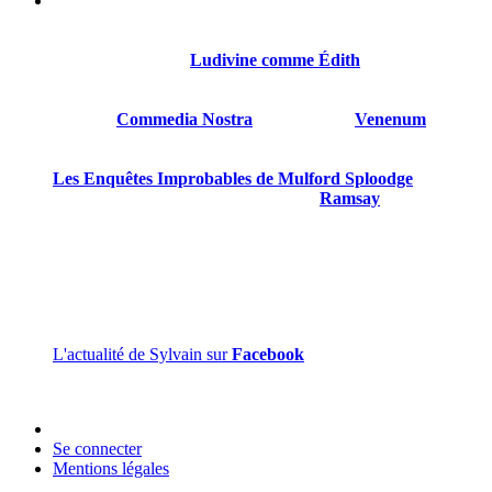
Sylvain Gillet est né le 21 octobre 1968 à Reims. Il a été
comédien, réalisateur, scénariste.
Son premier roman
Ludivine comme Édith
sort en 2018
chez Thot.
Suivront
Commedia Nostra
en 2020, puis
Venenum
en
2022.
Les Enquêtes Improbables de Mulford Sploodge
est son
quatrième livre paru, le troisième chez
Ramsay
.
Sylvain Gillet est gentil et mérite d’être connu.
L'actualité de Sylvain sur
Facebook
Se connecter
Mentions légales