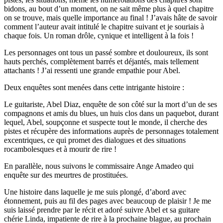
bidons, au bout d’un moment, on ne sait même plus à quel chapitre
on se trouve, mais quelle importance au final ! J’avais hâte de savoir
comment l’auteur avait intitulé le chapitre suivant et je souriais à
chaque fois. Un roman drôle, cynique et intelligent à la fois !
Les personnages ont tous un passé sombre et douloureux, ils sont
hauts perchés, complètement barrés et déjantés, mais tellement
attachants ! J’ai ressenti une grande empathie pour Abel.
Deux enquêtes sont menées dans cette intrigante histoire :
Le guitariste, Abel Diaz, enquête de son côté sur la mort d’un de ses
compagnons et amis du blues, un huis clos dans un paquebot, durant
lequel, Abel, soupçonne et suspecte tout le monde, il cherche des
pistes et récupère des informations auprès de personnages totalement
excentriques, ce qui promet des dialogues et des situations
rocambolesques et à mourir de rire !
En parallèle, nous suivons le commissaire Ange Amadeo qui
enquête sur des meurtres de prostituées.
Une histoire dans laquelle je me suis plongé, d’abord avec
étonnement, puis au fil des pages avec beaucoup de plaisir ! Je me
suis laissé prendre par le récit et adoré suivre Abel et sa guitare
chérie Linda, impatiente de rire à la prochaine blague, au prochain