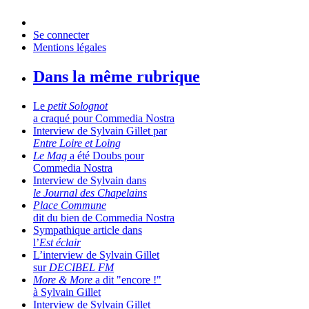
Se connecter
Mentions légales
Dans la même rubrique
Le
petit Solognot
a craqué pour Commedia Nostra
Interview de Sylvain Gillet par
Entre Loire et Loing
Le Mag
a été Doubs pour
Commedia Nostra
Interview de Sylvain dans
le Journal des Chapelains
Place Commune
dit du bien de Commedia Nostra
Sympathique article dans
l’
Est éclair
L’interview de Sylvain Gillet
sur
DECIBEL FM
More & More
a dit "encore !"
à Sylvain Gillet
Interview de Sylvain Gillet