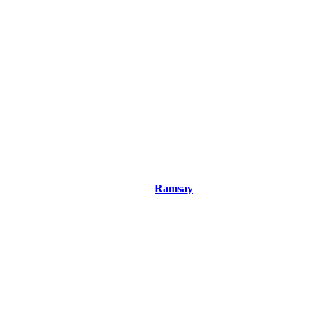
n, réalisateur, scénariste.
Thot.
trième livre paru, le troisième chez
Ramsay
.