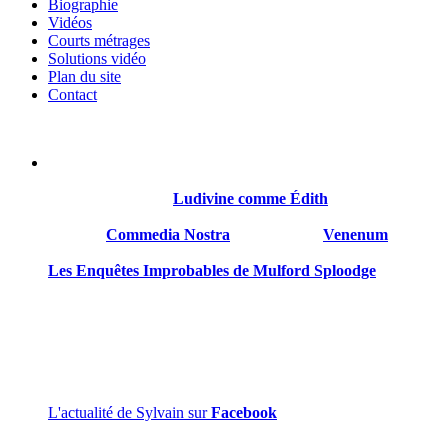
Biographie
Vidéos
Courts métrages
Solutions vidéo
Plan du site
Contact
Sylvain Gillet est né le 21 octobre 1968 à Reims. Il a été comédie
Son premier roman
Ludivine comme Édith
sort en 2018 chez 
Suivront
Commedia Nostra
en 2020, puis
Venenum
en 2022.
Les Enquêtes Improbables de Mulford Sploodge
est son qua
Sylvain Gillet est gentil et mérite d’être connu.
L'actualité de Sylvain sur
Facebook