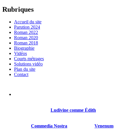
Rubriques
Accueil du site
Parution 2024
Roman 2022
Roman 2020
Roman 2018
Biographie
Vidéos
Courts métrages
Solutions vidéo
Plan du site
Contact
Sylvain Gillet est né le 21 octobre 1968 à Reims. Il a été
comédien, réalisateur, scénariste.
Son premier roman
Ludivine comme Édith
sort en 2018
chez Thot.
Suivront
Commedia Nostra
en 2020, puis
Venenum
en