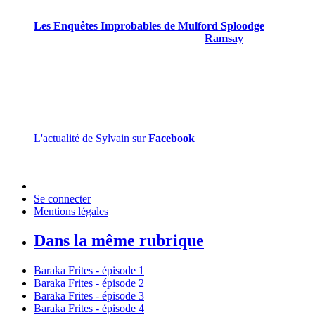
2022.
Les Enquêtes Improbables de Mulford Sploodge
est son
quatrième livre paru, le troisième chez
Ramsay
.
Sylvain Gillet est gentil et mérite d’être connu.
L'actualité de Sylvain sur
Facebook
Se connecter
Mentions légales
Dans la même rubrique
Baraka Frites - épisode 1
Baraka Frites - épisode 2
Baraka Frites - épisode 3
Baraka Frites - épisode 4