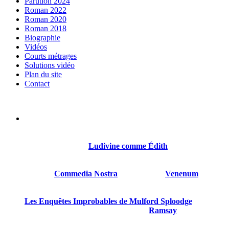
Parution 2024
Roman 2022
Roman 2020
Roman 2018
Biographie
Vidéos
Courts métrages
Solutions vidéo
Plan du site
Contact
Sylvain Gillet est né le 21 octobre 1968 à Reims. Il a été
comédien, réalisateur, scénariste.
Son premier roman
Ludivine comme Édith
sort en 2018
chez Thot.
Suivront
Commedia Nostra
en 2020, puis
Venenum
en
2022.
Les Enquêtes Improbables de Mulford Sploodge
est son
quatrième livre paru, le troisième chez
Ramsay
.
Sylvain Gillet est gentil et mérite d’être connu.