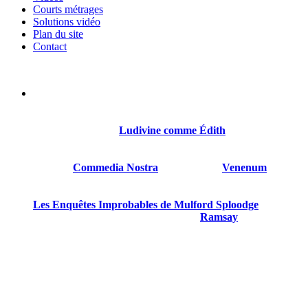
Courts métrages
Solutions vidéo
Plan du site
Contact
Sylvain Gillet est né le 21 octobre 1968 à Reims. Il a été
comédien, réalisateur, scénariste.
Son premier roman
Ludivine comme Édith
sort en 2018
chez Thot.
Suivront
Commedia Nostra
en 2020, puis
Venenum
en
2022.
Les Enquêtes Improbables de Mulford Sploodge
est son
quatrième livre paru, le troisième chez
Ramsay
.
Sylvain Gillet est gentil et mérite d’être connu.