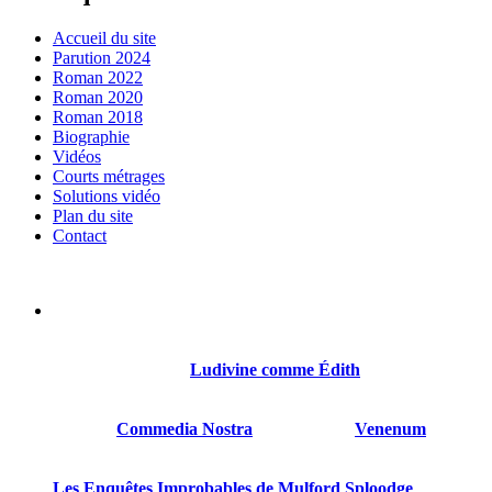
Accueil du site
Parution 2024
Roman 2022
Roman 2020
Roman 2018
Biographie
Vidéos
Courts métrages
Solutions vidéo
Plan du site
Contact
Sylvain Gillet est né le 21 octobre 1968 à Reims. Il a été
comédien, réalisateur, scénariste.
Son premier roman
Ludivine comme Édith
sort en 2018
chez Thot.
Suivront
Commedia Nostra
en 2020, puis
Venenum
en
2022.
Les Enquêtes Improbables de Mulford Sploodge
est son