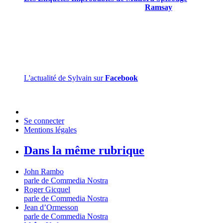
quatrième livre paru, le troisième chez
Ramsay
.
Sylvain Gillet est gentil et mérite d’être connu.
L'actualité de Sylvain sur
Facebook
Se connecter
Mentions légales
Dans la même rubrique
John Rambo
parle de Commedia Nostra
Roger Gicquel
parle de Commedia Nostra
Jean d’Ormesson
parle de Commedia Nostra