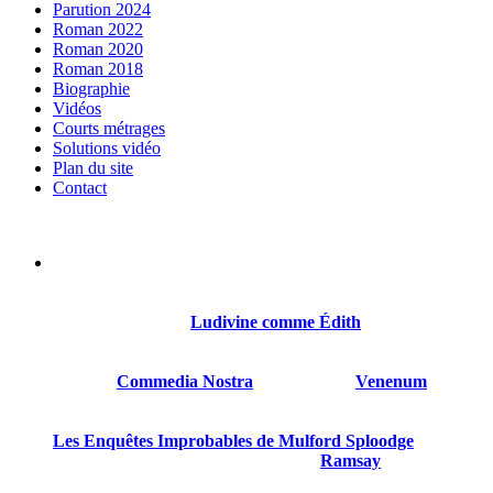
Parution 2024
Roman 2022
Roman 2020
Roman 2018
Biographie
Vidéos
Courts métrages
Solutions vidéo
Plan du site
Contact
Sylvain Gillet est né le 21 octobre 1968 à Reims. Il a été
comédien, réalisateur, scénariste.
Son premier roman
Ludivine comme Édith
sort en 2018
chez Thot.
Suivront
Commedia Nostra
en 2020, puis
Venenum
en
2022.
Les Enquêtes Improbables de Mulford Sploodge
est son
quatrième livre paru, le troisième chez
Ramsay
.