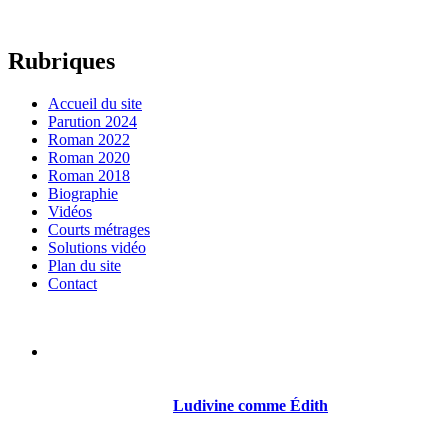
Rubriques
Accueil du site
Parution 2024
Roman 2022
Roman 2020
Roman 2018
Biographie
Vidéos
Courts métrages
Solutions vidéo
Plan du site
Contact
Sylvain Gillet est né le 21 octobre 1968 à Reims. Il a été
comédien, réalisateur, scénariste.
Son premier roman
Ludivine comme Édith
sort en 2018
chez Thot.