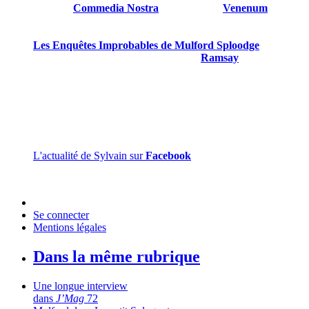
Suivront
Commedia Nostra
en 2020, puis
Venenum
en
2022.
Les Enquêtes Improbables de Mulford Sploodge
est son
quatrième livre paru, le troisième chez
Ramsay
.
Sylvain Gillet est gentil et mérite d’être connu.
L'actualité de Sylvain sur
Facebook
Se connecter
Mentions légales
Dans la même rubrique
Une longue interview
dans
J’Mag
72